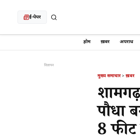
ई-पेपर
खबर खोजें
होम
ख़बर
अपराध
विज्ञापन
मुख्य समाचार
>
ख़बर
शामगढ़
पौधा बन
8 फीट 