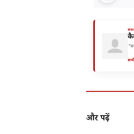
संप
कै
"यश
सभी
और पढ़ें