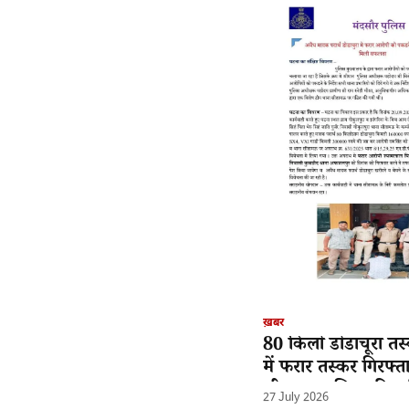
ख़बर
80 किलो डोडाचूरा तस
में फरार तस्कर गिरफ्त
सीतामऊ पुलिस की बड
27 July 2026