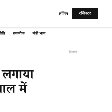
रजिस्टर
लॉगिन
खोजें
ीति
तकनीक
मंडी भाव
विज्ञापन
र लगाया
ाल में