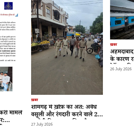
ख़बर
अहमदाबाद 
के कारण 
ट्रेनें प्रभावि
26 July 2026
ख़बर
शामगढ़ में ख़ौफ़ का अंत: अवैध
्करी मामले
वसूली और रंगदारी करने वाले 2
ार:
आरोपी गिरफ्तार; पुलिस वैन
27 July 2026
़ी
खराब हुई तो पैदल ही अस्पताल ले