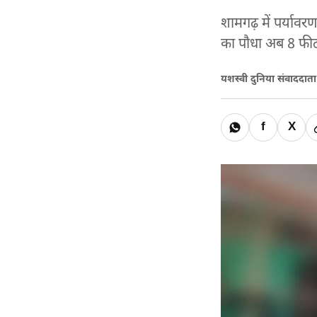
शामगढ़ में पर्याव
का पौधा अब 8 फीट क
यशस्वी दुनिया संवाददात
f
X