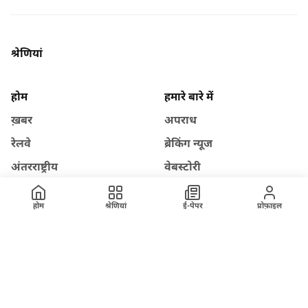
श्रेणियां
होम
हमारे बारे में
ख़बर
अपराध
रेलवे
ब्रेकिंग न्यूज
अंतरराष्ट्रीय
वेबस्टोरी
विज्ञापन
राजनीति
होम
श्रेणियां
ई-पेपर
प्रोफ़ाइल
तकनीक
मंडी भाव
साहित्य