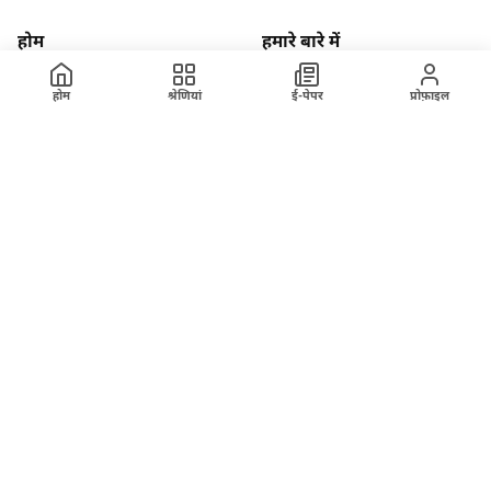
होम
हमारे बारे में
ख़बर
अपराध
होम
श्रेणियां
ई-पेपर
प्रोफ़ाइल
रेलवे
ब्रेकिंग न्यूज
अंतरराष्ट्रीय
वेबस्टोरी
विज्ञापन
राजनीति
तकनीक
मंडी भाव
साहित्य
YouTube
Facebook
Instagram
यशस्वी दुनिया से जुड़ें
yashasviduniya@gmail.com