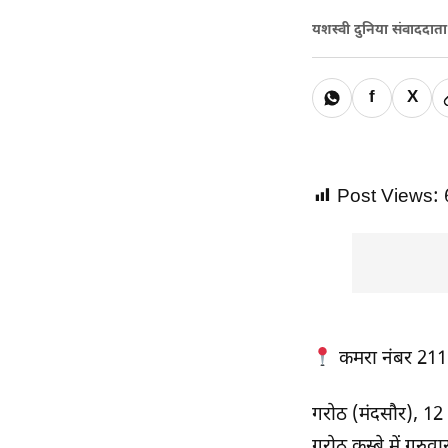
यशस्वी दुनिया संवाददात
f
X
Post Views:
कमरा नंबर 211 ब
गरोठ (मंदसौर), 12
गरोठ कस्बे में गुरुव