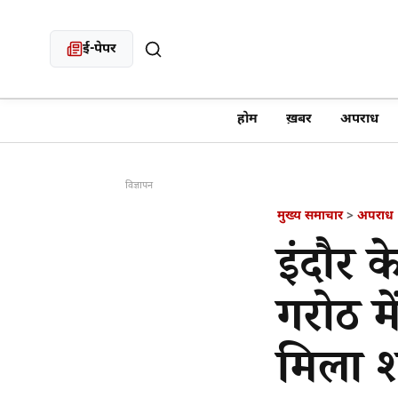
ई-पेपर
खबर खोजें
होम
ख़बर
अपराध
विज्ञापन
मुख्य समाचार
>
अपराध
इंदौर क
गरोठ म
मिला श