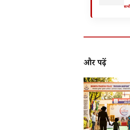
सभी
और पढ़ें