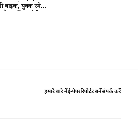
भिड़ी बाइक, युवक रमेश
 मौत, महिला गंभीर
हमारे बारे में
ई-पेपर
रिपोर्टर बनें
संपर्क करें