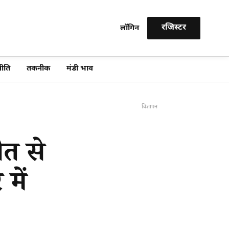
रजिस्टर
लॉगिन
खोजें
ीति
तकनीक
मंडी भाव
विज्ञापन
ौत से
में