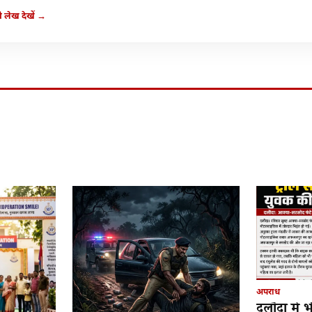
 लेख देखें →
अपराध
दलौदा में