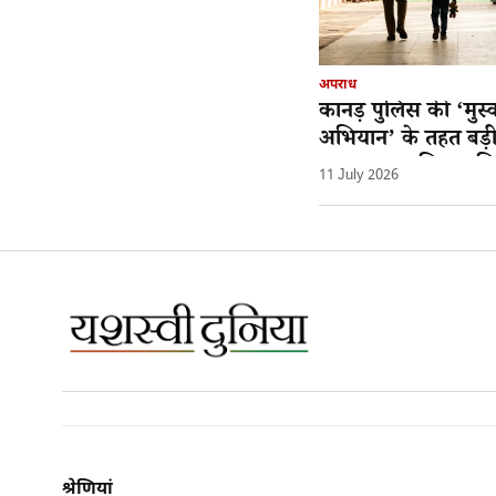
अपराध
कानड़ पुलिस की ‘मुस्
अभियान’ के तहत बड
गुमशुदा नाबालिग बाल
11 July 2026
सकुशल दस्तयाब
श्रेणियां