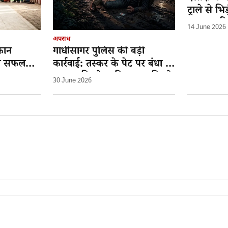
ट्राले से 
प्रजापत की
14 June 2026
घायल
अपराध
कान
गांधीसागर पुलिस की बड़ी
़ी सफलता:
कार्रवाई: तस्कर के पेट पर बंधा था
िका
1.080 किलो अफीम, 2.5 किलो
30 June 2026
डोडा चूरा भी जब्त