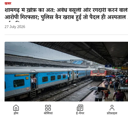
ख़बर
शामगढ़ में ख़ौफ़ का अंत: अवैध वसूली और रंगदारी करने वाले
आरोपी गिरफ्तार; पुलिस वैन खराब हुई तो पैदल ही अस्पताल 
गई पुलिस!
27 July 2026
होम
श्रेणियां
ई-पेपर
प्रोफ़ाइल
ख़बर
अहमदाबाद मंडल मे भारी बारिश के कारण रतलाम मंडल की