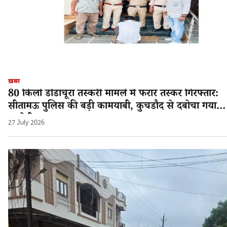
ख़बर
80 किलो डोडाचूरा तस्करी मामले में फरार तस्कर गिरफ्तार:
सीतामऊ पुलिस की बड़ी कामयाबी, कुचडौद से दबोचा गया
आरोपी श्यामलाल!
27 July 2026