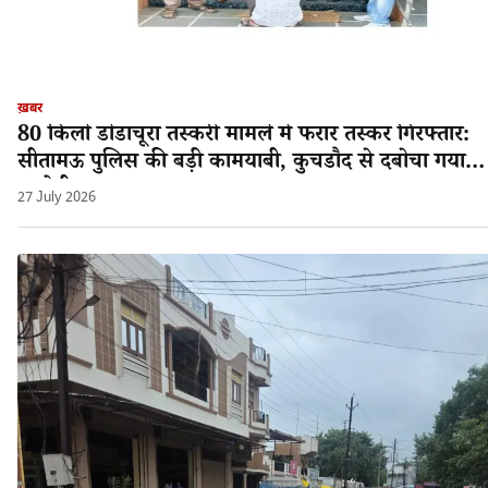
ख़बर
80 किलो डोडाचूरा तस्करी मामले में फरार तस्कर गिरफ्तार:
सीतामऊ पुलिस की बड़ी कामयाबी, कुचडौद से दबोचा गया
आरोपी श्यामलाल!
27 July 2026