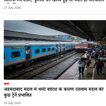
आरोपी गिरफ्तार; पुलिस वैन खराब हुई तो पैदल ही अस्पताल 
गई पुलिस!
27 July 2026
ख़बर
अहमदाबाद मंडल मे भारी बारिश के कारण रतलाम मंडल की
कुछ ट्रेनें प्रभावित
26 July 2026