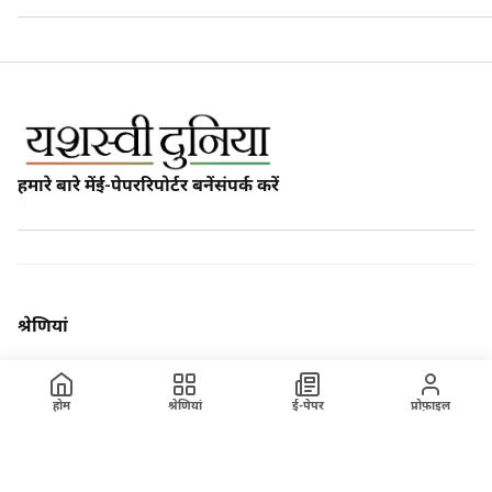
हमारे बारे में
ई-पेपर
रिपोर्टर बनें
संपर्क करें
श्रेणियां
होम
हमारे बारे में
होम
श्रेणियां
ई-पेपर
प्रोफ़ाइल
ख़बर
अपराध
रेलवे
ब्रेकिंग न्यूज