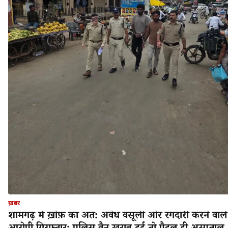
ख़बर
शामगढ़ में ख़ौफ़ का अंत: अवैध वसूली और रंगदारी करने वाले