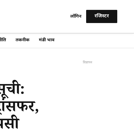
रजिस्टर
लॉगिन
खोजें
ीति
तकनीक
मंडी भाव
विज्ञापन
ूची:
रांसफर,
ापसी