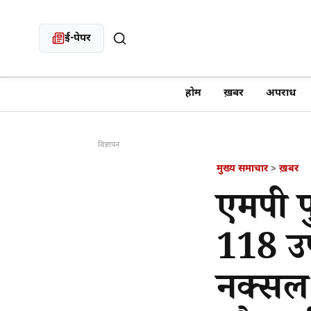
ई-पेपर
खबर खोजें
होम
ख़बर
अपराध
विज्ञापन
मुख्य समाचार
>
ख़बर
एमपी 
118 उप 
नक्सल प