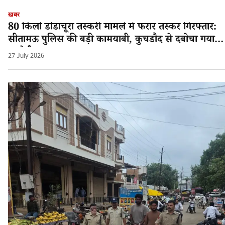
ख़बर
80 किलो डोडाचूरा तस्करी मामले में फरार तस्कर गिरफ्तार:
सीतामऊ पुलिस की बड़ी कामयाबी, कुचडौद से दबोचा गया
आरोपी श्यामलाल!
27 July 2026