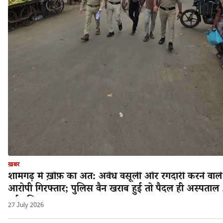
ख़बर
शामगढ़ में ख़ौफ़ का अंत: अवैध वसूली और रंगदारी करने वाले
आरोपी गिरफ्तार; पुलिस वैन खराब हुई तो पैदल ही अस्पताल 
गई पुलिस!
27 July 2026