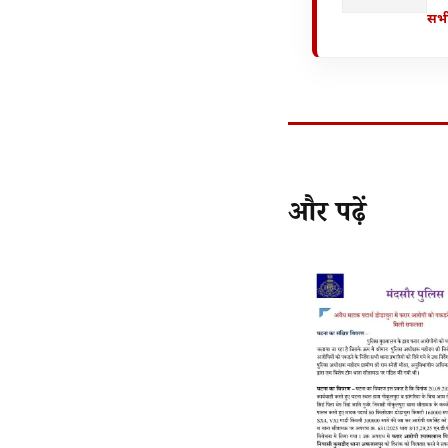
सभी
और पढ़ें