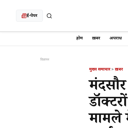
ई-पेपर
खबर खोजें
होम
ख़बर
अपराध
विज्ञापन
मुख्य समाचार
>
ख़बर
मंदसौर
डॉक्टरो
मामले 