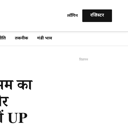
रजिस्टर
लॉगिन
खोजें
ीति
तकनीक
मंडी भाव
विज्ञापन
सम का
और
हीं UP