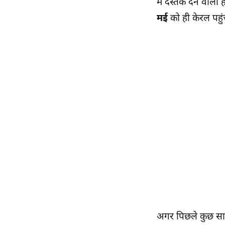
में दस्तक देने वाल
मई
को ही केरल पहुं
अगर पिछले कुछ साल