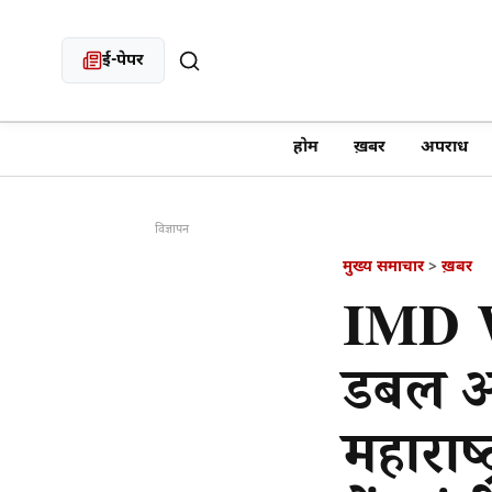
ई-पेपर
खबर खोजें
होम
ख़बर
अपराध
विज्ञापन
मुख्य समाचार
>
ख़बर
IMD W
डबल अ
महाराष्