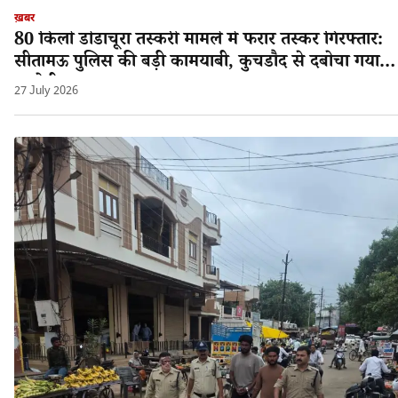
ख़बर
80 किलो डोडाचूरा तस्करी मामले में फरार तस्कर गिरफ्तार:
सीतामऊ पुलिस की बड़ी कामयाबी, कुचडौद से दबोचा गया
आरोपी श्यामलाल!
27 July 2026