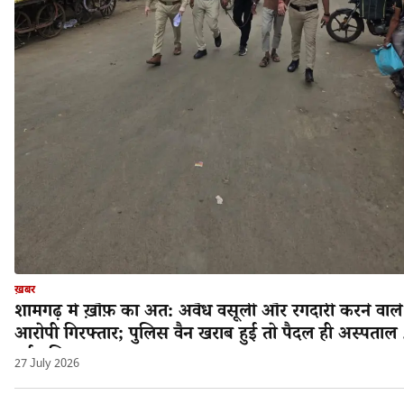
ख़बर
शामगढ़ में ख़ौफ़ का अंत: अवैध वसूली और रंगदारी करने वाले
आरोपी गिरफ्तार; पुलिस वैन खराब हुई तो पैदल ही अस्पताल 
गई पुलिस!
27 July 2026