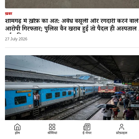
ख़बर
शामगढ़ में ख़ौफ़ का अंत: अवैध वसूली और रंगदारी करने वाले
आरोपी गिरफ्तार; पुलिस वैन खराब हुई तो पैदल ही अस्पताल 
गई पुलिस!
27 July 2026
होम
श्रेणियां
ई-पेपर
प्रोफ़ाइल
ख़बर