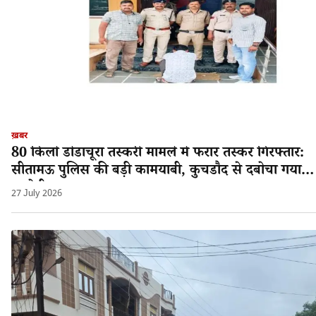
ख़बर
80 किलो डोडाचूरा तस्करी मामले में फरार तस्कर गिरफ्तार:
सीतामऊ पुलिस की बड़ी कामयाबी, कुचडौद से दबोचा गया
आरोपी श्यामलाल!
27 July 2026