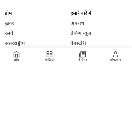
होम
हमारे बारे में
ख़बर
अपराध
रेलवे
ब्रेकिंग न्यूज
अंतरराष्ट्रीय
वेबस्टोरी
विज्ञापन
राजनीति
होम
श्रेणियां
ई-पेपर
प्रोफ़ाइल
तकनीक
मंडी भाव
साहित्य
YouTube
Facebook
Instagram
यशस्वी दुनिया से जुड़ें
yashasviduniya@gmail.com