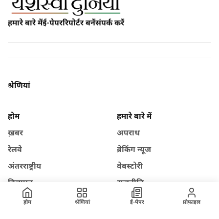
हमारे बारे में
ई-पेपर
रिपोर्टर बनें
संपर्क करें
श्रेणियां
होम
हमारे बारे में
ख़बर
अपराध
रेलवे
ब्रेकिंग न्यूज
अंतरराष्ट्रीय
वेबस्टोरी
विज्ञापन
राजनीति
तकनीक
मंडी भाव
होम
श्रेणियां
ई-पेपर
प्रोफ़ाइल
साहित्य