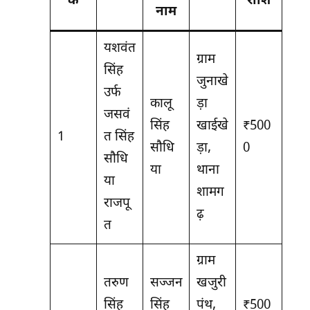
क
राशि
नाम
यशवंत
ग्राम
सिंह
जुनाखे
उर्फ
कालू
ड़ा
जसवं
सिंह
खाईखे
₹500
1
त सिंह
सौधि
ड़ा,
0
सौधि
या
थाना
या
शामग
राजपू
ढ़
त
ग्राम
तरुण
सज्जन
खजुरी
सिंह
सिंह
पंथ,
₹500