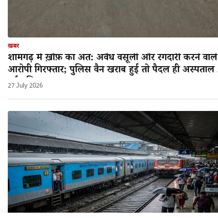
ख़बर
शामगढ़ में ख़ौफ़ का अंत: अवैध वसूली और रंगदारी करने वाले
आरोपी गिरफ्तार; पुलिस वैन खराब हुई तो पैदल ही अस्पताल 
गई पुलिस!
27 July 2026