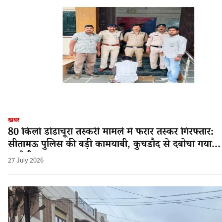
ख़बर
80 किलो डोडाचूरा तस्करी मामले में फरार तस्कर गिरफ्तार:
सीतामऊ पुलिस की बड़ी कामयाबी, कुचडौद से दबोचा गया
आरोपी श्यामलाल!
27 July 2026