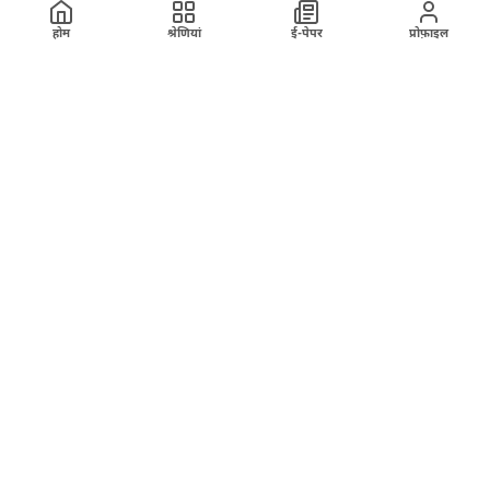
होम
श्रेणियां
ई-पेपर
प्रोफ़ाइल
ख़बर
अहमदाबाद मंडल मे भारी बारिश के कारण रतलाम मंडल की
कुछ ट्रेनें प्रभावित
26 July 2026
हमारे बारे में
ई-पेपर
रिपोर्टर बनें
संपर्क करें
श्रेणियां