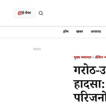
ई-पेपर
खबर खोजें
होम
ख़बर
अपराध
विज्ञापन
मुख्य समाचार
>
ब्रेकिंग न
गरोठ-उ
हादसा:
परिजनों