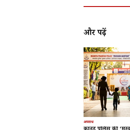
और पढ़ें
अपराध
कानड़ पुलिस की ‘मुस्