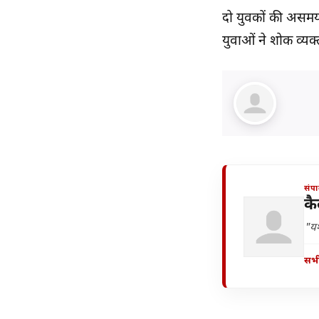
दो युवकों की असमय
युवाओं ने शोक व्यक्
संप
कै
"यश
सभी