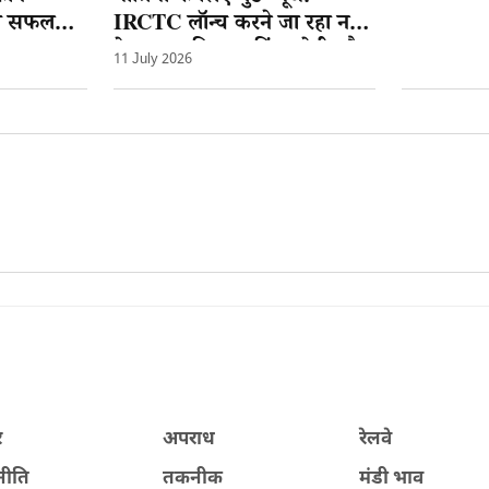
़ी सफलता:
IRCTC लॉन्च करने जा रहा नई
िका
वेबसाइट, टिकट बुकिंग होगी और
11 July 2026
आसान
र
अपराध
रेलवे
नीति
तकनीक
मंडी भाव