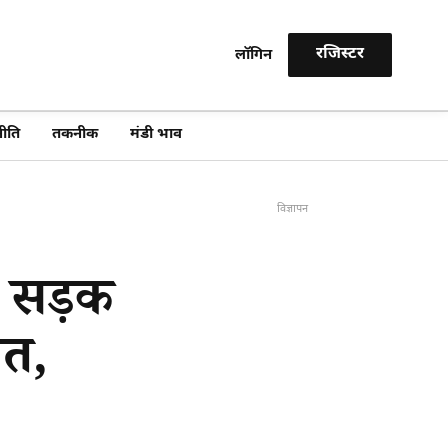
रजिस्टर
लॉगिन
खोजें
ीति
तकनीक
मंडी भाव
विज्ञापन
ण सड़क
ौत,