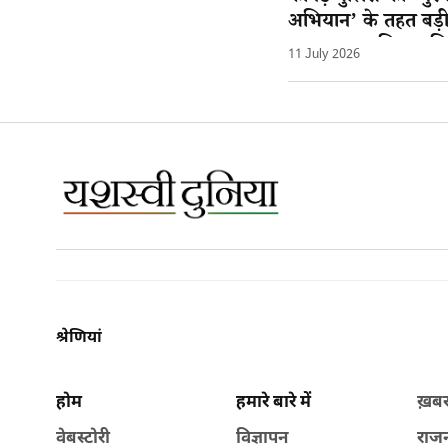
अभियान’ के तहत बड
गुमशुदा नाबालिग बाल
11 July 2026
सकुशल दस्तयाब
श्रेणियां
होम
हमारे बारे में
ख़ब
वेबस्टोरी
विज्ञापन
राज