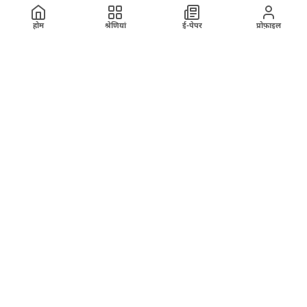
होम
श्रेणियां
ई-पेपर
प्रोफ़ाइल
श्रेणियां
होम
हमारे बारे में
ख़बर
अपराध
रेलवे
ब्रेकिंग न्यूज
अंतरराष्ट्रीय
वेबस्टोरी
विज्ञापन
राजनीति
तकनीक
मंडी भाव
साहित्य