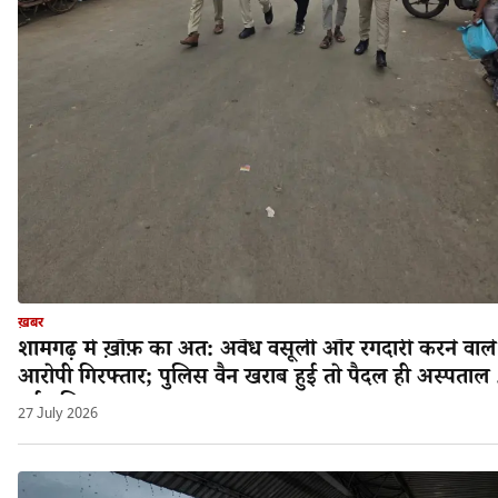
ख़बर
शामगढ़ में ख़ौफ़ का अंत: अवैध वसूली और रंगदारी करने वाले
आरोपी गिरफ्तार; पुलिस वैन खराब हुई तो पैदल ही अस्पताल 
गई पुलिस!
27 July 2026