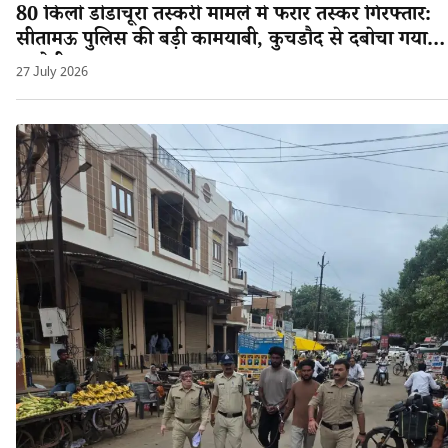
80 किलो डोडाचूरा तस्करी मामले में फरार तस्कर गिरफ्तार:
सीतामऊ पुलिस की बड़ी कामयाबी, कुचडौद से दबोचा गया
आरोपी श्यामलाल!
27 July 2026