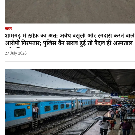
ख़बर
शामगढ़ में ख़ौफ़ का अंत: अवैध वसूली और रंगदारी करने वाले
आरोपी गिरफ्तार; पुलिस वैन खराब हुई तो पैदल ही अस्पताल 
गई पुलिस!
27 July 2026