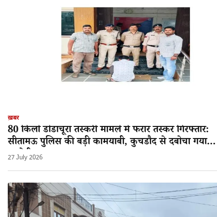
ख़बर
80 किलो डोडाचूरा तस्करी मामले में फरार तस्कर गिरफ्तार:
सीतामऊ पुलिस की बड़ी कामयाबी, कुचडौद से दबोचा गया
आरोपी श्यामलाल!
27 July 2026