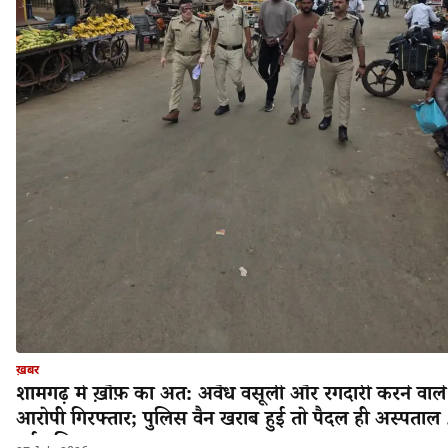
ख़बर
शामगढ़ में ख़ौफ़ का अंत: अवैध वसूली और रंगदारी करने वाले
आरोपी गिरफ्तार; पुलिस वैन खराब हुई तो पैदल ही अस्पताल 
गई पुलिस!