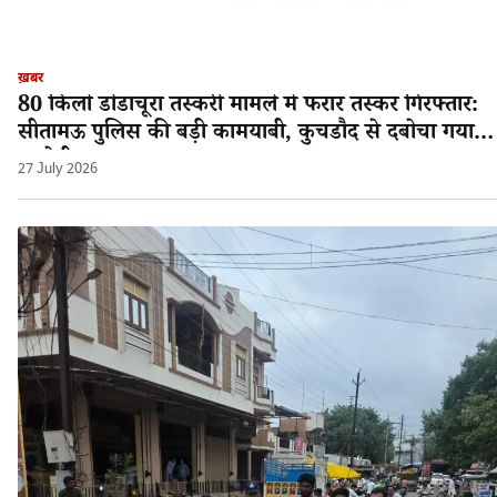
ख़बर
80 किलो डोडाचूरा तस्करी मामले में फरार तस्कर गिरफ्तार:
सीतामऊ पुलिस की बड़ी कामयाबी, कुचडौद से दबोचा गया
आरोपी श्यामलाल!
27 July 2026