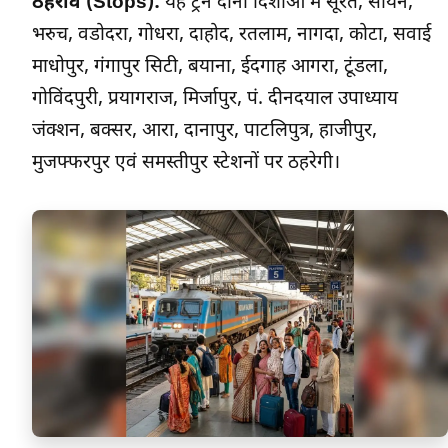
ठहराव (Stops):
यह ट्रेन दोनों दिशाओं में सूरत, सायन,
भरुच, वडोदरा, गोधरा, दाहोद, रतलाम, नागदा, कोटा, सवाई
माधोपुर, गंगापुर सिटी, बयाना, ईदगाह आगरा, टूंडला,
गोविंदपुरी, प्रयागराज, मिर्जापुर, पं. दीनदयाल उपाध्याय
जंक्शन, बक्सर, आरा, दानापुर, पाटलिपुत्र, हाजीपुर,
मुजफ्फरपुर एवं समस्तीपुर स्टेशनों पर ठहरेगी।