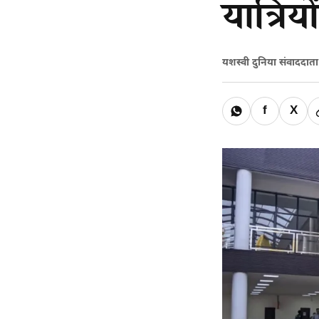
यात्रिय
यशस्वी दुनिया संवाददात
f
X