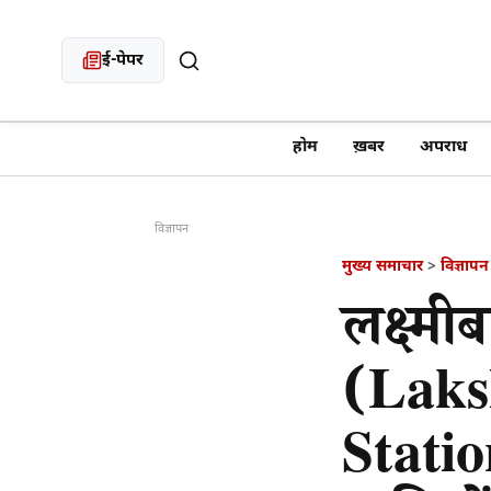
ई-पेपर
खबर खोजें
होम
ख़बर
अपराध
विज्ञापन
मुख्य समाचार
>
विज्ञापन
लक्ष्मी
(Laks
Statio