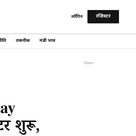
रजिस्टर
लॉगिन
खोजें
ीति
तकनीक
मंडी भाव
विज्ञापन
way
र शुरू,