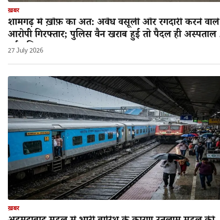
ख़बर
शामगढ़ में ख़ौफ़ का अंत: अवैध वसूली और रंगदारी करने वाले
आरोपी गिरफ्तार; पुलिस वैन खराब हुई तो पैदल ही अस्पताल 
गई पुलिस!
27 July 2026
ख़बर