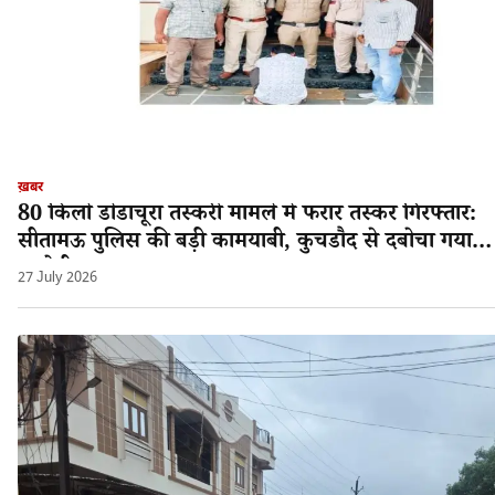
ख़बर
80 किलो डोडाचूरा तस्करी मामले में फरार तस्कर गिरफ्तार:
सीतामऊ पुलिस की बड़ी कामयाबी, कुचडौद से दबोचा गया
आरोपी श्यामलाल!
27 July 2026