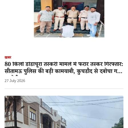
ख़बर
80 किलो डोडाचूरा तस्करी मामले में फरार तस्कर गिरफ्तार:
सीतामऊ पुलिस की बड़ी कामयाबी, कुचडौद से दबोचा गया
आरोपी श्यामलाल!
27 July 2026