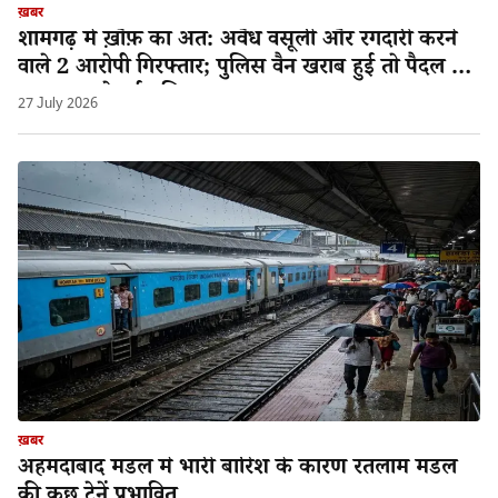
ख़बर
शामगढ़ में ख़ौफ़ का अंत: अवैध वसूली और रंगदारी करने
वाले 2 आरोपी गिरफ्तार; पुलिस वैन खराब हुई तो पैदल ही
अस्पताल ले गई पुलिस!
27 July 2026
ख़बर
अहमदाबाद मंडल मे भारी बारिश के कारण रतलाम मंडल
की कुछ ट्रेनें प्रभावित