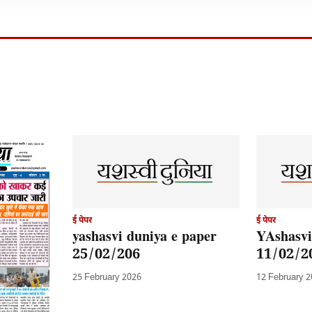
ई पेपर
ई पेपर
yashasvi duniya e paper
YAshasvi
25/02/206
11/02/2
25 February 2026
12 February 