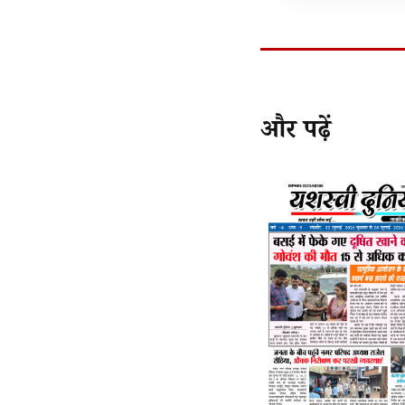
और पढ़ें