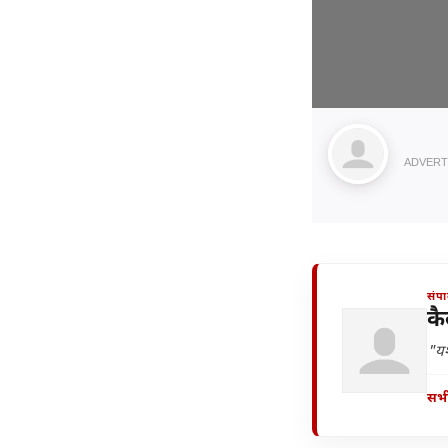
ADVERT
संप
कै
"यश
सभी