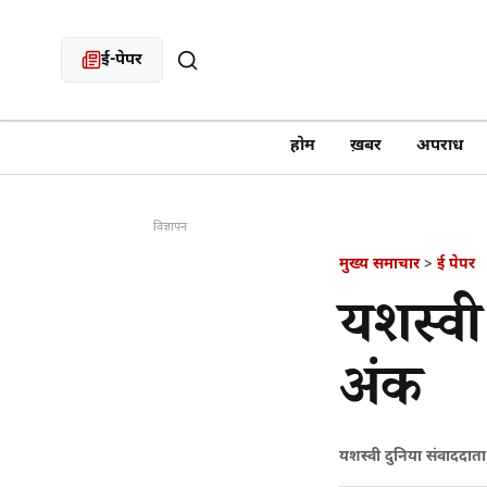
ई-पेपर
खबर खोजें
होम
ख़बर
अपराध
विज्ञापन
मुख्य समाचार
>
ई पेपर
यशस्वी
अंक
यशस्वी दुनिया संवाददात