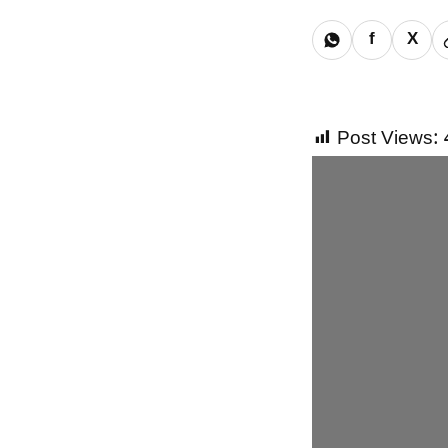
f
X
Post Views: