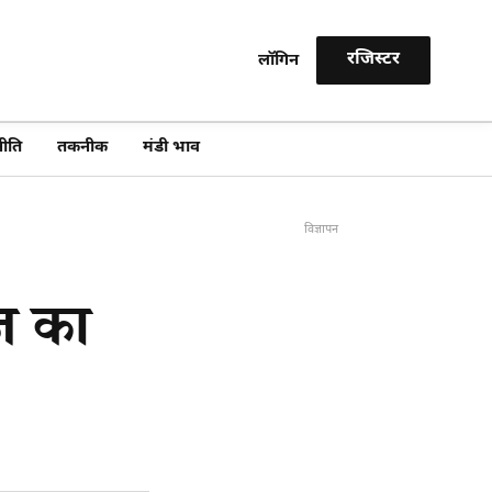
रजिस्टर
लॉगिन
खोजें
ीति
तकनीक
मंडी भाव
विज्ञापन
ज का