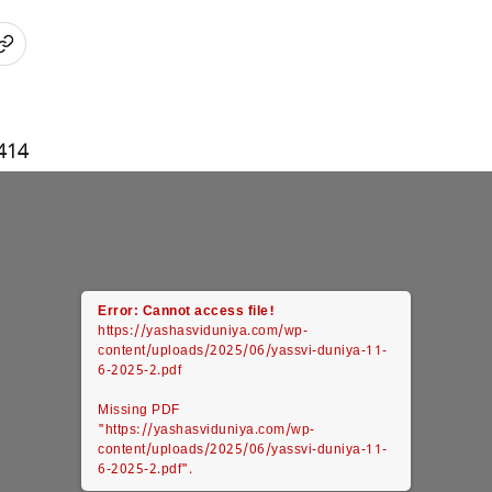
414
Error: Cannot access file!
https://yashasviduniya.com/wp-
content/uploads/2025/06/yassvi-duniya-11-
6-2025-2.pdf
Missing PDF
"https://yashasviduniya.com/wp-
content/uploads/2025/06/yassvi-duniya-11-
6-2025-2.pdf".