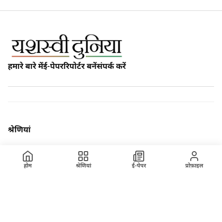
हमारे बारे में
ई-पेपर
रिपोर्टर बनें
संपर्क करें
श्रेणियां
होम
हमारे बारे में
होम
श्रेणियां
ई-पेपर
प्रोफ़ाइल
ख़बर
अपराध
रेलवे
ब्रेकिंग न्यूज
अंतरराष्ट्रीय
वेबस्टोरी