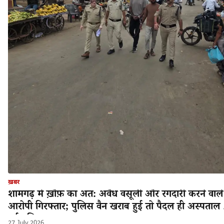
ख़बर
शामगढ़ में ख़ौफ़ का अंत: अवैध वसूली और रंगदारी करने वाले
आरोपी गिरफ्तार; पुलिस वैन खराब हुई तो पैदल ही अस्पताल 
गई पुलिस!
27 July 2026