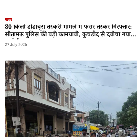
ख़बर
80 किलो डोडाचूरा तस्करी मामले में फरार तस्कर गिरफ्तार:
सीतामऊ पुलिस की बड़ी कामयाबी, कुचडौद से दबोचा गया
आरोपी श्यामलाल!
27 July 2026