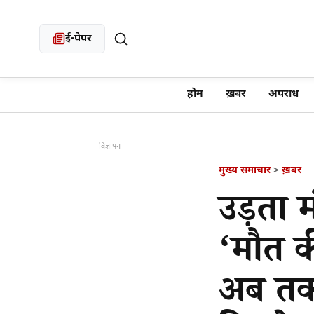
ई-पेपर
खबर खोजें
होम
ख़बर
अपराध
विज्ञापन
मुख्य समाचार
>
ख़बर
उड़ता 
‘मौत की
अब तक 