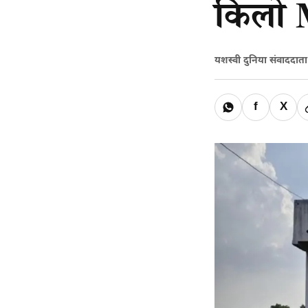
किलो M
यशस्वी दुनिया संवाददात
f
X