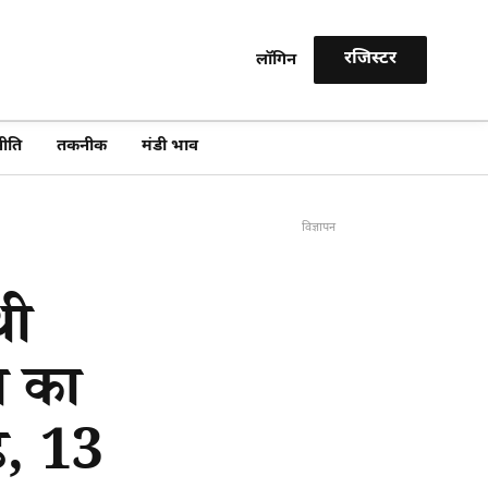
रजिस्टर
लॉगिन
खोजें
ीति
तकनीक
मंडी भाव
विज्ञापन
थी
स का
़, 13