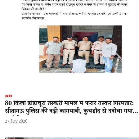
ख़बर
80 किलो डोडाचूरा तस्करी मामले में फरार तस्कर गिरफ्तार:
सीतामऊ पुलिस की बड़ी कामयाबी, कुचडौद से दबोचा गया
आरोपी श्यामलाल!
27 July 2026