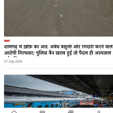
ख़बर
शामगढ़ में ख़ौफ़ का अंत: अवैध वसूली और रंगदारी करने वाले
आरोपी गिरफ्तार; पुलिस वैन खराब हुई तो पैदल ही अस्पताल 
गई पुलिस!
27 July 2026