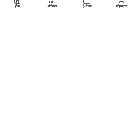
होम
श्रेणियां
ई-पेपर
प्रोफ़ाइल
ख़बर
अहमदाबाद मंडल मे भारी बारिश के कारण रतलाम मंडल की
कुछ ट्रेनें प्रभावित
26 July 2026
हमारे बारे में
ई-पेपर
रिपोर्टर बनें
संपर्क करें