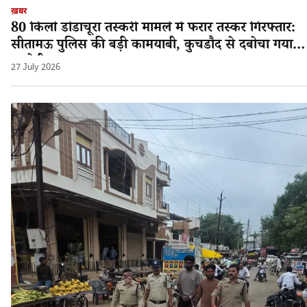
ख़बर
80 किलो डोडाचूरा तस्करी मामले में फरार तस्कर गिरफ्तार:
सीतामऊ पुलिस की बड़ी कामयाबी, कुचडौद से दबोचा गया
आरोपी श्यामलाल!
27 July 2026