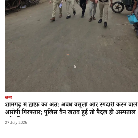
ख़बर
शामगढ़ में ख़ौफ़ का अंत: अवैध वसूली और रंगदारी करने वाले
आरोपी गिरफ्तार; पुलिस वैन खराब हुई तो पैदल ही अस्पताल 
गई पुलिस!
27 July 2026