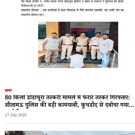
ख़बर
80 किलो डोडाचूरा तस्करी मामले में फरार तस्कर गिरफ्तार:
सीतामऊ पुलिस की बड़ी कामयाबी, कुचडौद से दबोचा गया
आरोपी श्यामलाल!
27 July 2026