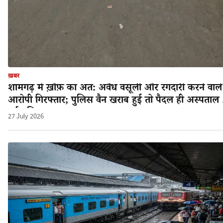
ख़बर
शामगढ़ में ख़ौफ़ का अंत: अवैध वसूली और रंगदारी करने वाले
आरोपी गिरफ्तार; पुलिस वैन खराब हुई तो पैदल ही अस्पताल 
गई पुलिस!
27 July 2026